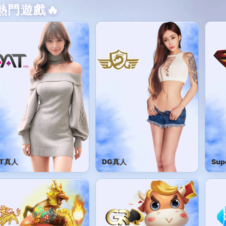
-07
多樣的娛樂選擇，更為喜愛電子遊戲的玩家開闢了全新的
人的速度發展，為玩家帶來前所未有的遊戲樂趣。特別是
訊與優惠，並享受試玩的機會。
神秘面紗，帶您深入了解線上娛樂城的精彩世界。無論您
戲洞察與實用建議，幫助您在
ug娛樂城試玩
中獲得最佳
作原理
戲選擇
娛樂城遊戲
技巧