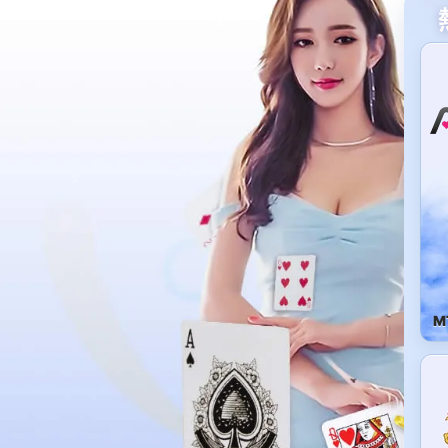
/
消閑娛樂
/ 作者:
Admin
/
2025-10
台灣的線上
娛樂城
不僅提供豐富
現代線上平台，這個產業正以驚
玩家可以輕鬆獲取最新的遊戲資
本指南將為您揭開台灣娛樂城的
這篇文章都將為您提供寶貴的遊
重點提要
了解線上娛樂城的基本運
探索台灣娛樂城的多樣遊
學習如何安全地參與線上
掌握責任博彩的重要性
發現提升遊戲體驗的實用