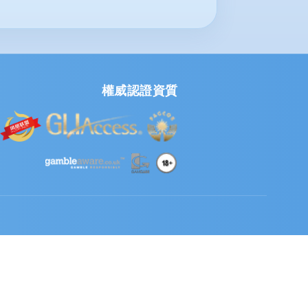
時體驗博彩遊戲的刺激。這些平