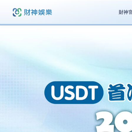
跳
至
媒體營
主
要
內
容