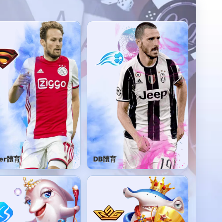
娛樂體驗。從傳統實體娛樂場到
透過平台如
ug娛樂城DCARD
，
是資深玩家還是剛入門的新手，
體驗。