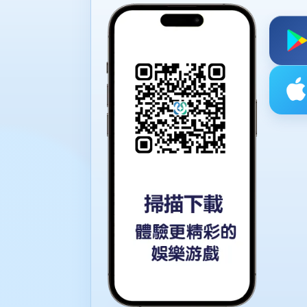
娛樂城的定義
娛樂城是一個數位化的博彩平台
電子老虎機
真人百家樂
體育投注