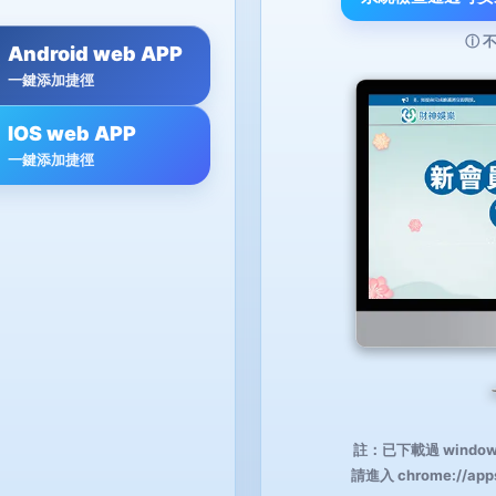
，它將傳統賭場的遊戲搬到網路空間。這些線上賭場提供