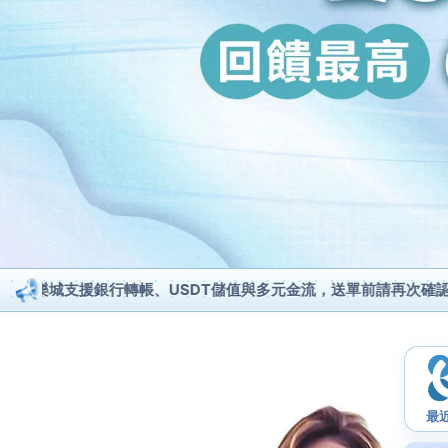
台灣新手指南娛樂