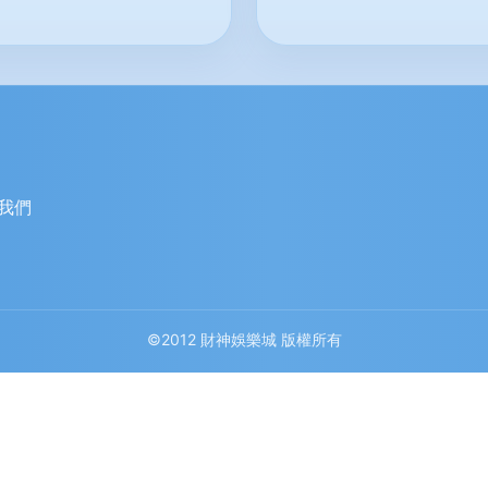
包含系統提示與安全性注意事項，確保您的帳號不會因為快速增
自然、真實的風格，避免一次性大量湧入造成的風險。
障
同方案的優勢與安全性是關鍵。OPlikes提供多樣化的
品牌可信度；頂級粉絲則能快速提升曝光率；而普通粉絲
根據預算和需求選擇。
價格範圍（台幣）
300 – 1,000