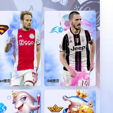
通過購買粉絲（IG買粉絲），您可
平台，OPlikes提供高品質
。真人粉絲能提供真實的互動，提
的互動支持。