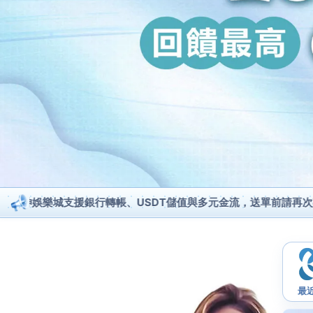
您是否想知道如何通過
OPLIK
的粉絲數量和互動率對於品牌的成
務，幫助您快速實現業務增長目
根據網絡來源的數據，Insta
Instagram故事被發布，顯
調了品牌曝光的重要性。
OPlikes的IG買粉絲服務
可信度；頂級粉絲則能迅速增加
我們的服務不僅安全可靠，而且效
率。無論是品牌曝光還是銷售轉化
關鍵摘要