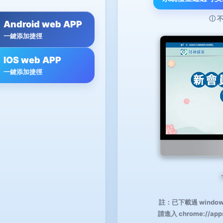
，了解操作流程與注意事項至關重要。這樣不僅能確保服
likes提供真人、頂級和普通粉絲三種類型，供您根據
成粉絲的增量。
Instagram的審查功能是必不可少的。以下是具體操作
個人主頁。
定。
審查」功能。
而影響粉絲的增量效果。根據網絡來源的描述，未關閉審