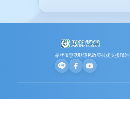
量。
此外，OPlikes的服務流程還
罰。服務團隊會為您的帳號提供
IG買粉絲方案多樣選擇與安全保
在選擇IG買粉絲服務時，了解不
粉絲，滿足不同需求。
分析不同粉絲品質選擇IG買粉絲
真人粉絲能提供真實互動，提升
的價格和交付時間不同，客戶可
方案類型
真人粉絲