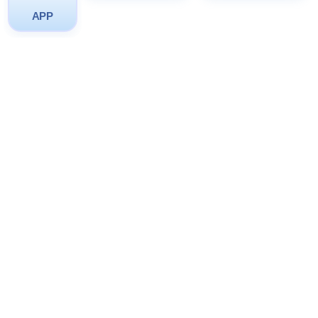
讓您在不冒險的情況下體驗娛樂城遊戲。這個免費的遊
戲資金讓您可以放心探索優塔娛樂城的各種遊戲和功
能，從而更好地了解平台的優勢。
通過優塔娛樂城體驗金，您可以體驗不同的娛樂城遊
戲，包括老虎機、撲克和輪盤等，從而找到最適合您的
遊戲。
什麼是優塔娛樂城體驗金？
優塔娛樂城體驗金是一種由網上賭場提供給新註冊用戶
或特定活動參與者的免費遊戲資金。
其主要目的是讓玩
家能夠在不使用自己資金的情況下體驗平台上的各種娛
樂城遊戲
。
這意味著您可以通過優塔娛樂城體驗金嘗試不同的遊
戲，而不必擔心損失自己的錢。