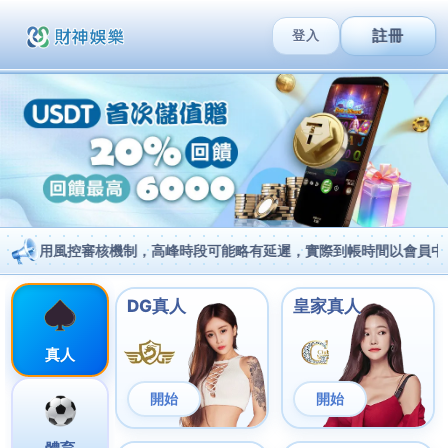
跳
至
MAI
主
MEN
要
內
最平電話月費在香港村屋的安裝建
容
議
/
數碼科技
/ 作者:
Admin
/
2025-10-13
對於香港村屋居民來說，找到合適的
Telecombrother 最平電話月費
不僅是省錢的關鍵，
更是提升生活品質的重要選擇。現今的電訊服務市場競
爭激烈，為您提供了豐富的選擇空間，尤其是在
最平電
話月費
的選擇上，讓消費者能夠享受更高性價比的服
務。