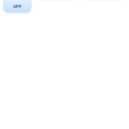
優塔娛樂城概述品牌背景與核心價值
該平台自創立以來，專注於建構優塔的加密貨幣娛樂生
態系。透過與12國頂尖供應商合作，優塔每日引進超過
30款新作，同時保留台灣玩家喜愛的經典遊戲類型。
功能特色
傳統平台
優塔方案
交易速度
2-24小時
即時結算
手續費率
1.5-3%
0%
遊戲供應商
3-5家
國際技術聯盟
頂級娛樂服務設計