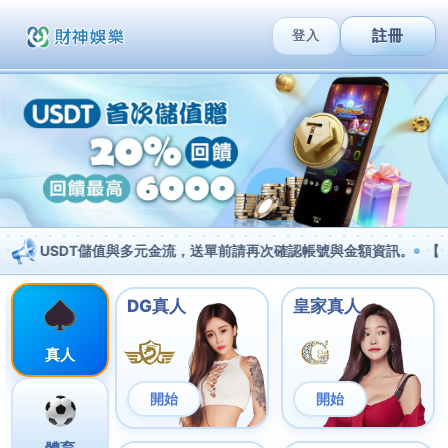
跳
至
MAI
主
MEN
要
內
透過中國移動月費計劃享受獨家內
容
容
/
數碼科技
/ 作者:
/
2025-12-23
在快速發展的通訊世界中，4G 5G 上網計劃已成為現代
生活不可或缺的一部分。Telecombrother 的中移動
上網計劃為您打造靈活多變的月費方案，滿足不同用戶
的通訊需求。
Telecombrother中國移動月費計劃
不僅提供卓越的
網絡覆蓋，更為您帶來專屬的通訊體驗。無論是本地還