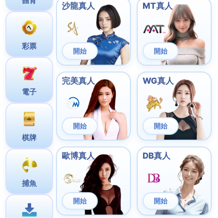
是跨境通訊，您都能享受到最優質的服務。
重點摘要
靈活的
中國移動月費計劃
選擇
高速 4G 5G 網絡覆蓋
獨家內容和增值服務
適合個人和家庭的通訊方案
便捷的客戶支持
中國移動月費計劃的優勢
服務概述
中國移動月費計劃為用戶提供全面的通訊解決方案
。核
心服務包括：
4G 5G 上網計劃，確保高速穩定的網絡連接
靈活的中移動上網計劃，滿足不同數據使用需求