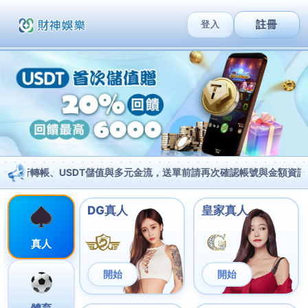
跳
至
MAI
主
MEN
要
內
5G寬頻的短期優惠與長期價值
容
/
數碼科技
/ 作者:
/
2025-12-18
在當今快節奏的數碼世界中，
Telecombrother 5G寬
頻
不僅僅是一種上網方案，更是您與全球互動的關鍵。
家用5G上網已經不再是遙遠的科技夢想，而是触手可及
的現實。
無線寬頻方案正在重新定義香港家庭的網絡需求，提供
前所未有的速度、穩定性和靈活性。您是否準備好擁抱
這場數碼革命？