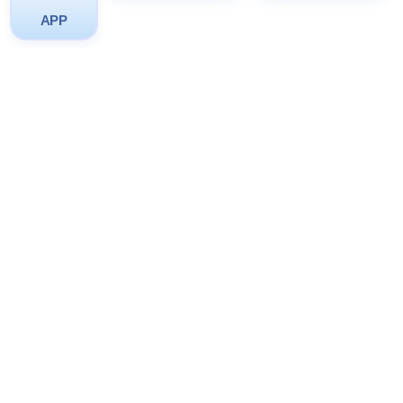
AT99娛樂城多元支付管道與極速出款流程
AT99娛樂城會員專屬反水優惠與分級獎勵制度
定期更新防詐騙機制守護資金安全，
AT99娛樂城
始終以玩家的安全為首要任務
，並透過AT99娛樂
城的高效系統來保障每位會員的利益。
AT99娛樂城 會員專屬服務概述
您是否遇過客服回應慢或優惠不透明的困擾？頂級會員
方案能徹底解決這些問題。平台將
個人化服務
融入每個
環節，從註冊到遊戲過程皆享有專屬通道，讓您的娛樂
體驗與眾不同。AT99娛樂城的會員專屬服務旨在提供更
為便捷的遊戲體驗。
核心服務特色
採用銀行級動態驗證系統，每筆資料傳輸皆經過128位元