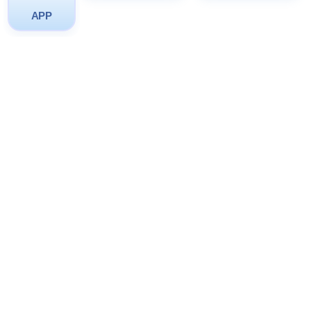
財神娛樂城 – 最新文章
消費購物
向日葵花束的特殊品種：介紹罕見和珍貴的向
日葵品種
Admin
2024-08-24
如果你是一位熱愛鮮花的人,相信你一定對 Faful Florist 向
日葵花束 的迷人魅力深有感受。但你知道這些向日葵並非全
都一個樣嗎?實際上,向日葵花束的品種竟然如此之多,有些更