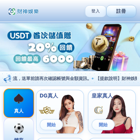
跳
至
MAI
主
MEN
要
內
容
財神娛樂城
Inspired By Passion
關於我們
聯絡我們