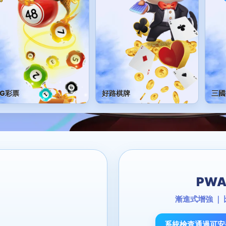
，尤其是在使用
優塔娛樂城體驗金
時，確保您的資金安全
特殊的加密貨幣，被稱為穩定幣。它的獨特之處在於：
價值
幣交易
優勢：