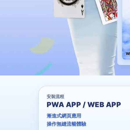
掌握安全交易的關鍵技巧
險。
什麼是USDT娛樂城？
USDT的基本概念
USDT（Tether）是一種
與美元1:1錨定，保持穩定
建立在區塊鏈技術基礎上
提供快速、安全的數字貨
為何選擇USDT娛樂城
選擇泰達幣娛樂城具有多項明顯