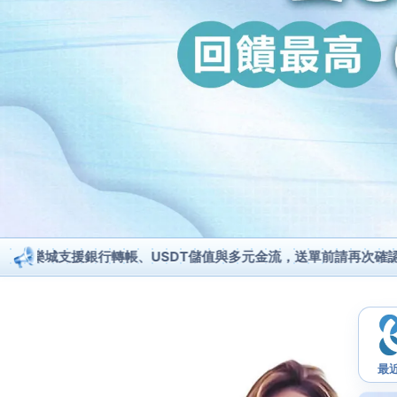
usdt娛樂城交易