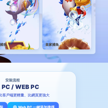
，並避免優塔娛樂城詐騙的風