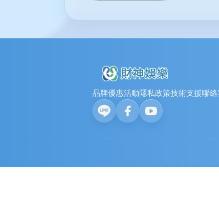
Utown Casino的特色
Utown Casino的核心優勢包
完整支援USDT交易
擁有合法博弈牌照
採用先進的加密技術保障
提供繁體中文介面和客服
操作介面簡潔直觀
交易處理速度快
提供的遊戲類型
平台提供豐富多樣的遊戲選擇，
遊戲類型