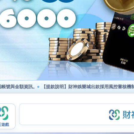
流程及注意事項